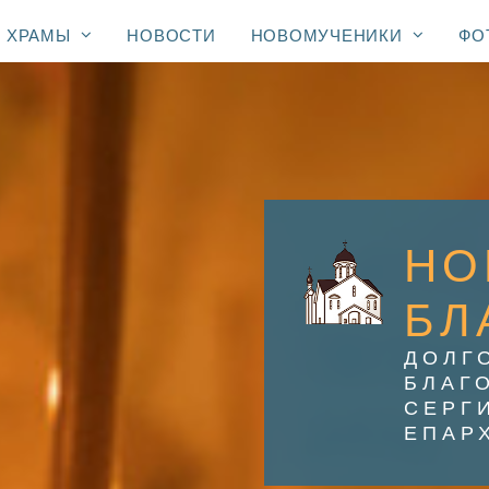
ХРАМЫ
НОВОСТИ
НОВОМУЧЕНИКИ
ФО
НО
БЛ
ДОЛГ
БЛАГ
СЕРГ
ЕПАР