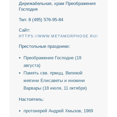
ПРЕОБРАЖЕНИ
Дирижабельная, храм Преображения
Господня
ГОСПОДНЯ
Тел: 8 (495) 576-95-84
ДОЛГОПРУДНЕНСКОЕ
Сайт:
БЛАГОЧИНИЕ
HTTPS://WWW.METAMORPHOSE.RU/
СЕРГИЕВО-ПОСАДСКОЙ
ЕПАРХИИ
Престольные праздники:
Преображение Господне (19
августа)
Память свв. прмцц. Великой
княгини Елисаветы и инокини
Варвары (18 июля, 11 октября)
Настоятель:
протоиерей Андрей Хмызов, 1969