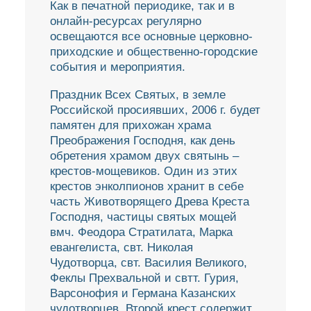
Как в печатной периодике, так и в
онлайн-ресурсах регулярно
освещаются все основные церковно-
приходские и общественно-городские
события и мероприятия.
Праздник Всех Святых, в земле
Российской просиявших, 2006 г. будет
памятен для прихожан храма
Преображения Господня, как день
обретения храмом двух святынь –
крестов-мощевиков. Один из этих
крестов энколпионов хранит в себе
часть Животворящего Древа Креста
Господня, частицы святых мощей
вмч. Феодора Стратилата, Марка
евангелиста, свт. Николая
Чудотворца, свт. Василия Великого,
Феклы Прехвальной и свтт. Гурия,
Варсонофия и Германа Казанских
чудотворцев. Второй крест содержит