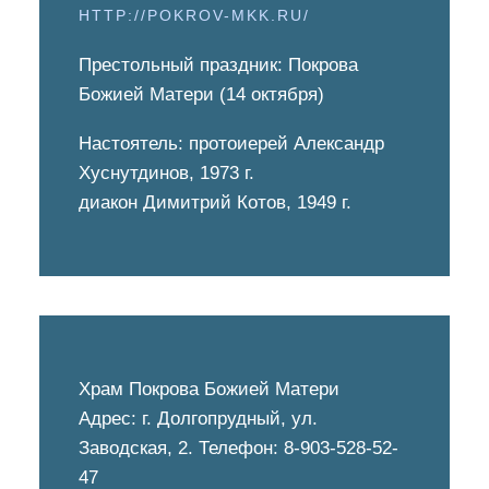
ПОКРОВСКИЙ
HTTP://POKROV-MKK.RU/
ХРАМ В
Престольный праздник: Покрова
Божией Матери (14 октября)
ДОЛГОПРУДНОМ
Настоятель: протоиерей Александр
(2007)
Хуснутдинов, 1973 г.
диакон Димитрий Котов, 1949 г.
ДОЛГОПРУДНЕНСКОЕ
БЛАГОЧИНИЕ
СЕРГИЕВО-ПОСАДСКОЙ
ЕПАРХИИ
Храм Покрова Божией Матери
Адрес: г. Долгопрудный, ул.
Заводская, 2. Телефон: 8-903-528-52-
47