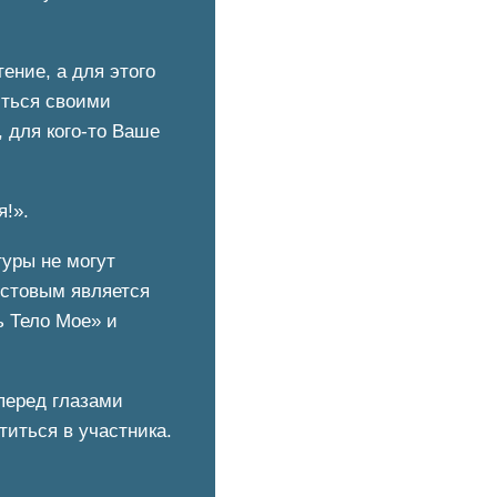
ение, а для этого
иться своими
 для кого-то Ваше
я!».
туры не могут
истовым является
ь Тело Мое» и
перед глазами
титься в участника.