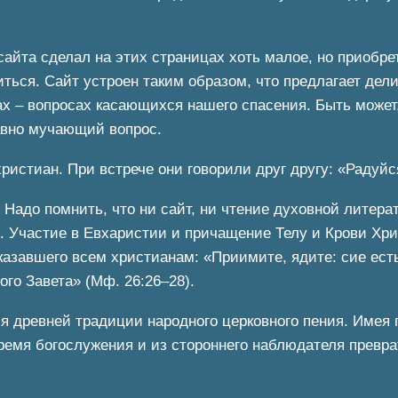
айта сделал на этих страницах хоть малое, но приобрет
иться. Сайт устроен таким образом, что предлагает дел
 – вопросах касающихся нашего спасения. Быть может,
авно мучающий вопрос.
истиан. При встрече они говорили друг другу: «Радуйс
. Надо помнить, что ни сайт, ни чтение духовной литера
х. Участие в Евхаристии и причащение Телу и Крови Хр
казавшего всем христианам: «Приимите, ядите: сие ест
ого Завета» (Мф. 26:26–28).
 древней традиции народного церковного пения. Имея 
время богослужения и из стороннего наблюдателя превра