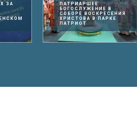
ПАТРИАРШЕЕ
ЛИТУРГИЯ
БОГОСЛУЖЕНИЕ В
СЕСТЁР М
СОБОРЕ ВОСКРЕСЕНИЯ
В СЕРАФИ
ХРИСТОВА В ПАРКЕ
ХРАМЕ
ПАТРИОТ
Г. ДОЛГО