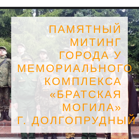
ПАМЯТНЫЙ
МИТИНГ
ГОРОДА У
МЕМОРИАЛЬНОГО
КОМПЛЕКСА
«БРАТСКАЯ
МОГИЛА»
SEARCH
Г. ДОЛГОПРУДНЫЙ