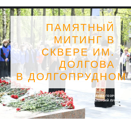
ПАМЯТНЫЙ
МИТИНГ В
СКВЕРЕ ИМ.
ДОЛГОВА
В ДОЛГОПРУДНОМ
07.05.2025
|
РУБРИКИ:
НОВОСТИ ХРАМА ГЕОРГИЯ
ПОБЕДОНОСЦА
|
АВТОР:
I. АЛЕКСИЙ ЛУНЁВ
SEARCH