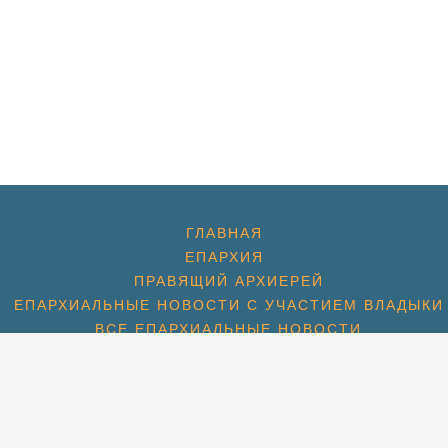
ГЛАВНАЯ
ЕПАРХИЯ
ПРАВЯЩИЙ АРХИЕРЕЙ
ЕПАРХИАЛЬНЫЕ НОВОСТИ С УЧАСТИЕМ ВЛАДЫКИ
ВСЕ ЕПАРХИАЛЬНЫЕ НОВОСТИ
ДУХОВЕНСТВО
ХРАМЫ
ХРАМ ПРЕОБРАЖЕНИЯ ГОСПОДНЯ
ХРАМ ГЕОРГИЯ ПОБЕДОНОСЦА (1774)