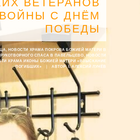
КИХ ВЕТЕРАНОВ
 ВОЙНЫ С ДНЁМ
ПОБЕДЫ
СЦА
,
НОВОСТИ ХРАМА ПОКРОВА БОЖИЕЙ МАТЕРИ В
ЕРУКОТВОРНОГО СПАСА В ПАВЕЛЬЦЕВО
,
НОВОСТИ
СТИ ХРАМА ИКОНЫ БОЖИЕЙ МАТЕРИ «ВЗЫСКАНИЕ
ПОГИБШИХ»
|
АВТОР:
I. АЛЕКСИЙ ЛУНЁВ