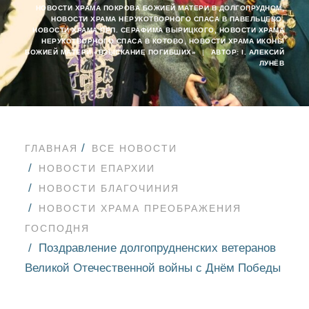
НОВОСТИ ХРАМА ПОКРОВА БОЖИЕЙ МАТЕРИ В ДОЛГОПРУДНОМ
,
НОВОСТИ ХРАМА НЕРУКОТВОРНОГО СПАСА В ПАВЕЛЬЦЕВО
,
НОВОСТИ ХРАМА ПРП. СЕРАФИМА ВЫРИЦКОГО
,
НОВОСТИ ХРАМА
НЕРУКОТВОРНОГО СПАСА В КОТОВО
,
НОВОСТИ ХРАМА ИКОНЫ
БОЖИЕЙ МАТЕРИ «ВЗЫСКАНИЕ ПОГИБШИХ»
|
АВТОР:
I. АЛЕКСИЙ
ЛУНЁВ
ГЛАВНАЯ
ВСЕ НОВОСТИ
НОВОСТИ ЕПАРХИИ
НОВОСТИ БЛАГОЧИНИЯ
НОВОСТИ ХРАМА ПРЕОБРАЖЕНИЯ
ГОСПОДНЯ
Поздравление долгопрудненских ветеранов
Великой Отечественной войны с Днём Победы