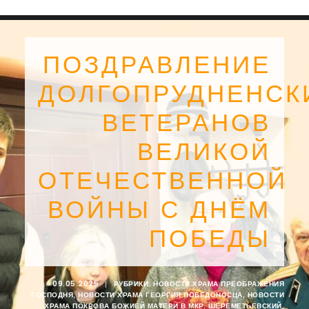
ПОЗДРАВЛЕНИЕ
ДОЛГОПРУДНЕНСК
ВЕТЕРАНОВ
ВЕЛИКОЙ
ОТЕЧЕСТВЕННОЙ
ВОЙНЫ С ДНЁМ
ПОБЕДЫ
SEARCH
09.05.2025
|
РУБРИКИ:
НОВОСТИ ХРАМА ПРЕОБРАЖЕНИЯ
ГОСПОДНЯ
,
НОВОСТИ ХРАМА ГЕОРГИЯ ПОБЕДОНОСЦА
,
НОВОСТИ
ХРАМА ПОКРОВА БОЖИЕЙ МАТЕРИ В МКР. ШЕРЕМЕТЬЕВСКИЙ
,