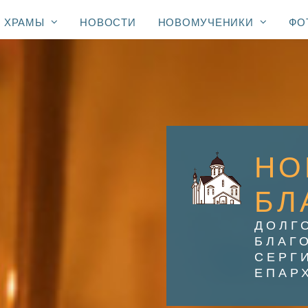
ХРАМЫ
НОВОСТИ
НОВОМУЧЕНИКИ
ФО
НО
БЛ
ДОЛГ
БЛАГ
СЕРГ
ЕПАР