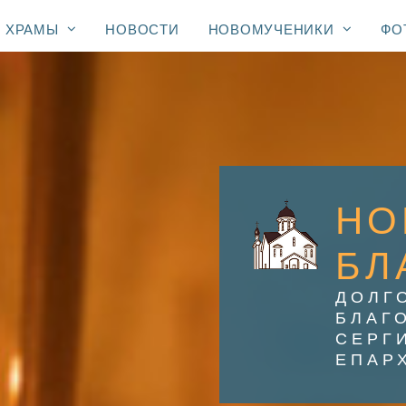
ХРАМЫ
НОВОСТИ
НОВОМУЧЕНИКИ
ФО
НО
БЛ
ДОЛГ
БЛАГ
СЕРГ
ЕПАР