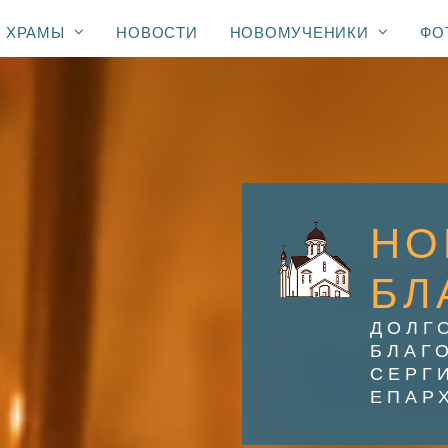
ХРАМЫ
НОВОСТИ
НОВОМУЧЕНИКИ
ФО
НО
БЛ
ДОЛГ
БЛАГ
СЕРГ
ЕПАР