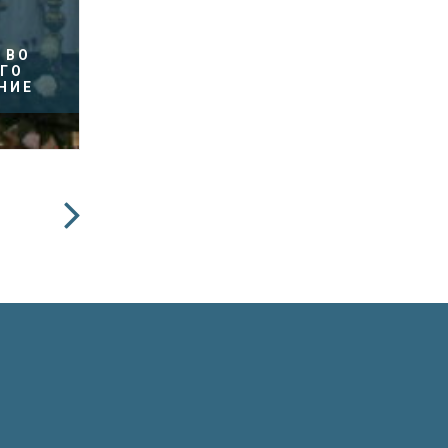
 ВО
ГО
НИЕ