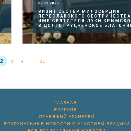
08.11.2025
ВИЗИТ СЕСТЁР МИЛОСЕРДИЯ
ПЕРЕСЛАВСКОГО СЕСТРИЧЕСТВА
ИМЯ СВЯТИТЕЛЯ ЛУКИ КРЫМСКО
И
В ДОЛГОПРУДНЕНСКОЕ БЛАГОЧИ
2
3
4
11
…
ГЛАВНАЯ
ЕПАРХИЯ
ПРАВЯЩИЙ АРХИЕРЕЙ
ЕПАРХИАЛЬНЫЕ НОВОСТИ С УЧАСТИЕМ ВЛАДЫКИ
ВСЕ ЕПАРХИАЛЬНЫЕ НОВОСТИ