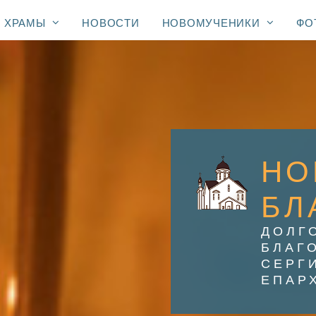
ХРАМЫ
НОВОСТИ
НОВОМУЧЕНИКИ
ФО
НО
БЛ
ДОЛГ
БЛАГ
СЕРГ
ЕПАР