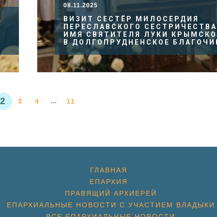
08.11.2025
ВИЗИТ СЕСТЁР МИЛОСЕРДИЯ
ПЕРЕСЛАВСКОГО СЕСТРИЧЕСТВА
ИМЯ СВЯТИТЕЛЯ ЛУКИ КРЫМСКО
И
В ДОЛГОПРУДНЕНСКОЕ БЛАГОЧИ
2
3
4
11
…
ГЛАВНАЯ
ЕПАРХИЯ
ПРАВЯЩИЙ АРХИЕРЕЙ
ЕПАРХИАЛЬНЫЕ НОВОСТИ С УЧАСТИЕМ ВЛАДЫКИ
ВСЕ ЕПАРХИАЛЬНЫЕ НОВОСТИ