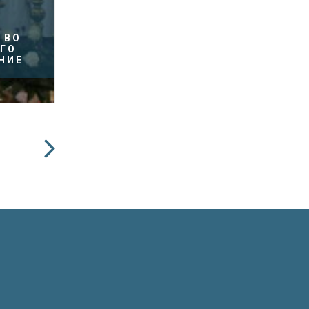
 ВО
ГО
НИЕ