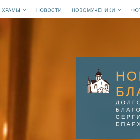
ХРАМЫ
НОВОСТИ
НОВОМУЧЕНИКИ
ФО
НО
БЛ
ДОЛГ
БЛАГ
СЕРГ
ЕПАР