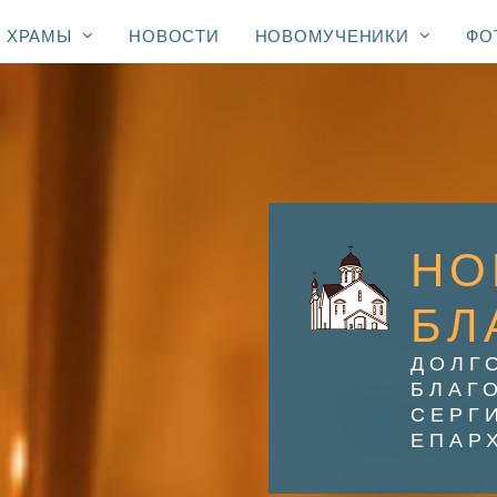
ХРАМЫ
НОВОСТИ
НОВОМУЧЕНИКИ
ФО
НО
БЛ
ДОЛГ
БЛАГ
СЕРГ
ЕПАР