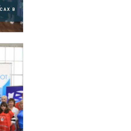
А
САХ В