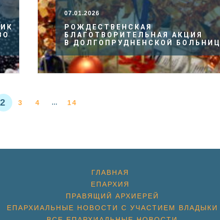
07.01.2026
НИК
РОЖДЕСТВЕНСКАЯ
ВО
БЛАГОТВОРИТЕЛЬНАЯ АКЦИЯ
В ДОЛГОПРУДНЕНСКОЙ БОЛЬНИ
2
3
4
14
…
ГЛАВНАЯ
ЕПАРХИЯ
ПРАВЯЩИЙ АРХИЕРЕЙ
ЕПАРХИАЛЬНЫЕ НОВОСТИ С УЧАСТИЕМ ВЛАДЫКИ
ВСЕ ЕПАРХИАЛЬНЫЕ НОВОСТИ