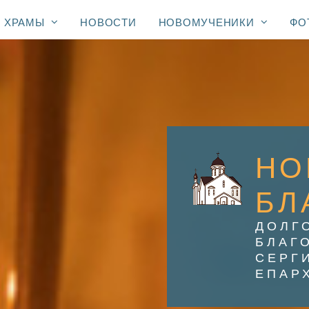
ХРАМЫ
НОВОСТИ
НОВОМУЧЕНИКИ
ФО
НО
БЛ
ДОЛГ
БЛАГ
СЕРГ
ЕПАР