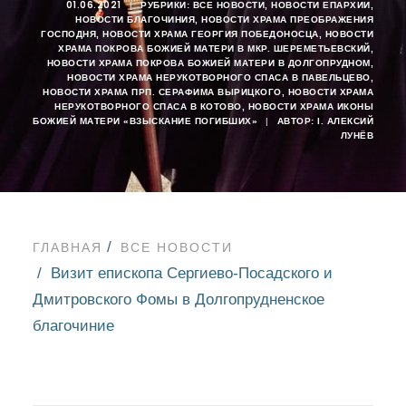
01.06.2021
|
РУБРИКИ:
ВСЕ НОВОСТИ
,
НОВОСТИ ЕПАРХИИ
,
НОВОСТИ БЛАГОЧИНИЯ
,
НОВОСТИ ХРАМА ПРЕОБРАЖЕНИЯ
ГОСПОДНЯ
,
НОВОСТИ ХРАМА ГЕОРГИЯ ПОБЕДОНОСЦА
,
НОВОСТИ
ХРАМА ПОКРОВА БОЖИЕЙ МАТЕРИ В МКР. ШЕРЕМЕТЬЕВСКИЙ
,
НОВОСТИ ХРАМА ПОКРОВА БОЖИЕЙ МАТЕРИ В ДОЛГОПРУДНОМ
,
НОВОСТИ ХРАМА НЕРУКОТВОРНОГО СПАСА В ПАВЕЛЬЦЕВО
,
НОВОСТИ ХРАМА ПРП. СЕРАФИМА ВЫРИЦКОГО
,
НОВОСТИ ХРАМА
НЕРУКОТВОРНОГО СПАСА В КОТОВО
,
НОВОСТИ ХРАМА ИКОНЫ
БОЖИЕЙ МАТЕРИ «ВЗЫСКАНИЕ ПОГИБШИХ»
|
АВТОР:
I. АЛЕКСИЙ
ЛУНЁВ
ГЛАВНАЯ
ВСЕ НОВОСТИ
Визит епископа Сергиево-Посадского и
Дмитровского Фомы в Долгопрудненское
благочиние