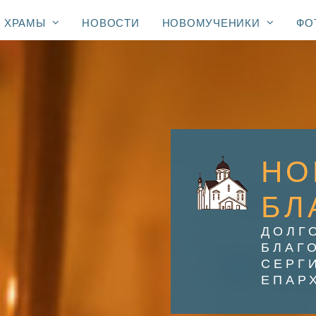
ХРАМЫ
НОВОСТИ
НОВОМУЧЕНИКИ
ФО
НО
БЛ
ДОЛГ
БЛАГ
СЕРГ
ЕПАР