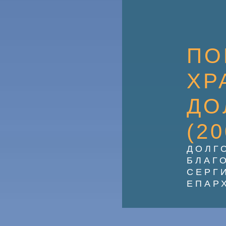
ПО
ХР
ДО
(20
ДОЛГ
БЛАГ
СЕРГ
ЕПАР