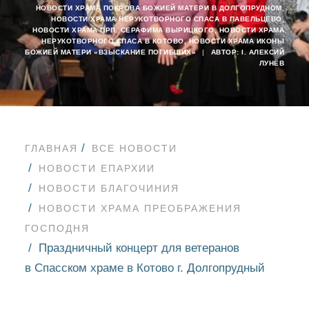
НОВОСТИ ХРАМА ПОКРОВА БОЖИЕЙ МАТЕРИ В ДОЛГОПРУДНОМ
,
НОВОСТИ ХРАМА НЕРУКОТВОРНОГО СПАСА В ПАВЕЛЬЦЕВО
,
НОВОСТИ ХРАМА ПРП. СЕРАФИМА ВЫРИЦКОГО
,
НОВОСТИ ХРАМА
НЕРУКОТВОРНОГО СПАСА В КОТОВО
,
НОВОСТИ ХРАМА ИКОНЫ
БОЖИЕЙ МАТЕРИ «ВЗЫСКАНИЕ ПОГИБШИХ»
|
АВТОР:
I. АЛЕКСИЙ
ЛУНЁВ
ГЛАВНАЯ
ВСЕ НОВОСТИ
НОВОСТИ ЕПАРХИИ
НОВОСТИ БЛАГОЧИНИЯ
НОВОСТИ ХРАМА ПРЕОБРАЖЕНИЯ
ГОСПОДНЯ
Праздничный концерт для ветеранов
в Спасском храме в Котово г. Долгопрудный