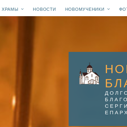
ХРАМЫ
НОВОСТИ
НОВОМУЧЕНИКИ
ФО
НО
БЛ
ДОЛГ
БЛАГ
СЕРГ
ЕПАР