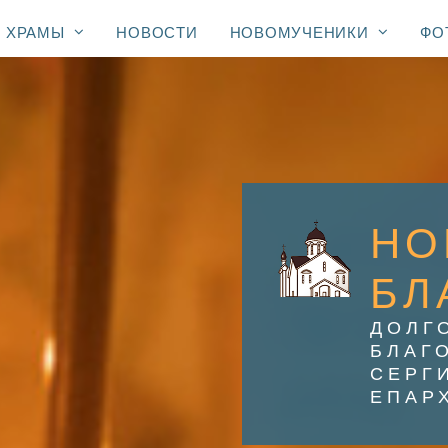
ХРАМЫ
НОВОСТИ
НОВОМУЧЕНИКИ
ФО
НО
БЛ
ДОЛГ
БЛАГ
СЕРГ
ЕПАР