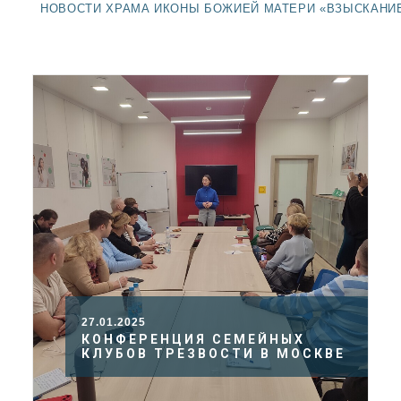
ДОЛГОПРУДНЕНСКОЕ
НОВОСТИ ХРАМА ИКОНЫ БОЖИЕЙ МАТЕРИ «ВЗЫСКАНИ
БЛАГОЧИНИЕ
СЕРГИЕВО-ПОСАДСКОЙ
ЕПАРХИИ
27.01.2025
КОНФЕРЕНЦИЯ СЕМЕЙНЫХ
КЛУБОВ ТРЕЗВОСТИ В МОСКВЕ