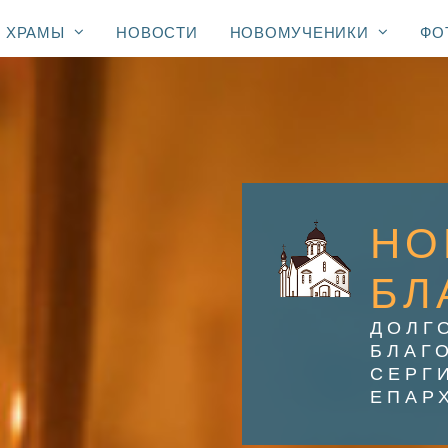
ХРАМЫ
НОВОСТИ
НОВОМУЧЕНИКИ
ФО
НО
БЛ
ДОЛГ
БЛАГ
СЕРГ
ЕПАР