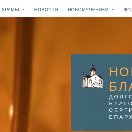
ХРАМЫ
НОВОСТИ
НОВОМУЧЕНИКИ
ФО
НО
БЛ
ДОЛГ
БЛАГ
СЕРГ
ЕПАР